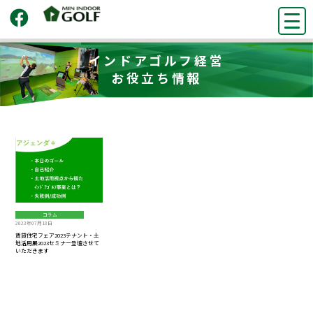
インドアゴルフ経営
お役立ち情報
コラム
2023年07月18日
賃貸住宅フェア2023テナント・土
地活用展2023セミナー登壇させて
いただきます